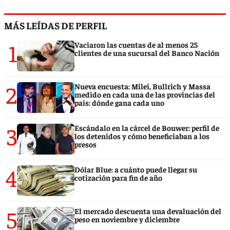
MÁS LEÍDAS DE PERFIL
1
Vaciaron las cuentas de al menos 25
clientes de una sucursal del Banco Nación
2
Nueva encuesta: Milei, Bullrich y Massa
medido en cada una de las provincias del
país: dónde gana cada uno
3
Escándalo en la cárcel de Bouwer: perfil de
los detenidos y cómo beneficiaban a los
presos
4
Dólar Blue: a cuánto puede llegar su
cotización para fin de año
5
El mercado descuenta una devaluación del
peso en noviembre y diciembre