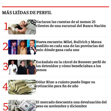
MÁS LEÍDAS DE PERFIL
1
Vaciaron las cuentas de al menos 25
clientes de una sucursal del Banco Nación
2
Nueva encuesta: Milei, Bullrich y Massa
medido en cada una de las provincias del
país: dónde gana cada uno
3
Escándalo en la cárcel de Bouwer: perfil de
los detenidos y cómo beneficiaban a los
presos
4
Dólar Blue: a cuánto puede llegar su
cotización para fin de año
5
El mercado descuenta una devaluación del
peso en noviembre y diciembre