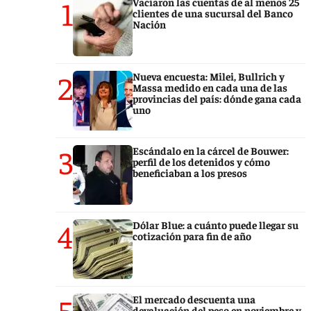
1
Vaciaron las cuentas de al menos 25
clientes de una sucursal del Banco
Nación
2
Nueva encuesta: Milei, Bullrich y
Massa medido en cada una de las
provincias del país: dónde gana cada
uno
3
Escándalo en la cárcel de Bouwer:
perfil de los detenidos y cómo
beneficiaban a los presos
4
Dólar Blue: a cuánto puede llegar su
cotización para fin de año
5
El mercado descuenta una
devaluación del peso en noviembre y