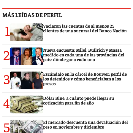
MÁS LEÍDAS DE PERFIL
1
Vaciaron las cuentas de al menos 25
clientes de una sucursal del Banco Nación
2
Nueva encuesta: Milei, Bullrich y Massa
medido en cada una de las provincias del
país: dónde gana cada uno
3
Escándalo en la cárcel de Bouwer: perfil de
los detenidos y cómo beneficiaban a los
presos
4
Dólar Blue: a cuánto puede llegar su
cotización para fin de año
5
El mercado descuenta una devaluación del
peso en noviembre y diciembre