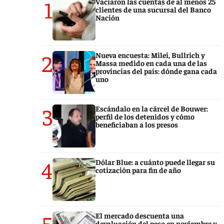
1
Vaciaron las cuentas de al menos 25
clientes de una sucursal del Banco
Nación
2
Nueva encuesta: Milei, Bullrich y
Massa medido en cada una de las
provincias del país: dónde gana cada
uno
3
Escándalo en la cárcel de Bouwer:
perfil de los detenidos y cómo
beneficiaban a los presos
4
Dólar Blue: a cuánto puede llegar su
cotización para fin de año
5
El mercado descuenta una
devaluación del peso en noviembre y