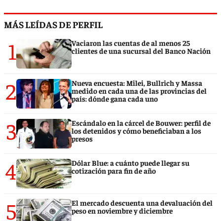
MÁS LEÍDAS DE PERFIL
1
Vaciaron las cuentas de al menos 25
clientes de una sucursal del Banco Nación
2
Nueva encuesta: Milei, Bullrich y Massa
medido en cada una de las provincias del
país: dónde gana cada uno
3
Escándalo en la cárcel de Bouwer: perfil de
los detenidos y cómo beneficiaban a los
presos
4
Dólar Blue: a cuánto puede llegar su
cotización para fin de año
5
El mercado descuenta una devaluación del
peso en noviembre y diciembre