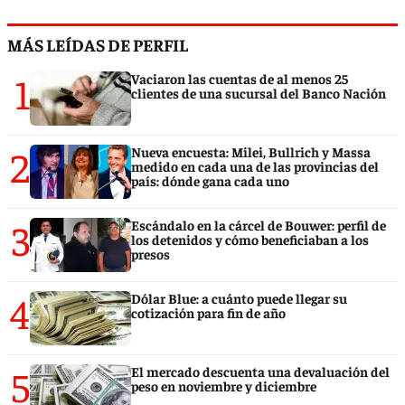
MÁS LEÍDAS DE PERFIL
1
Vaciaron las cuentas de al menos 25
clientes de una sucursal del Banco Nación
2
Nueva encuesta: Milei, Bullrich y Massa
medido en cada una de las provincias del
país: dónde gana cada uno
3
Escándalo en la cárcel de Bouwer: perfil de
los detenidos y cómo beneficiaban a los
presos
4
Dólar Blue: a cuánto puede llegar su
cotización para fin de año
5
El mercado descuenta una devaluación del
peso en noviembre y diciembre