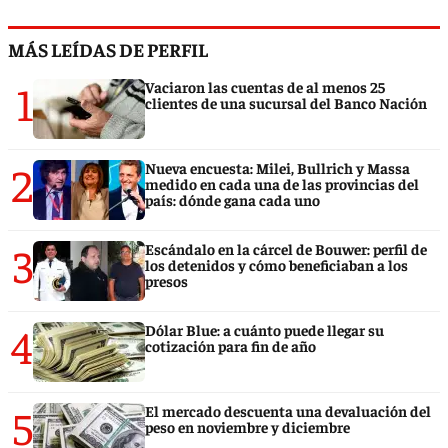
MÁS LEÍDAS DE PERFIL
1
Vaciaron las cuentas de al menos 25
clientes de una sucursal del Banco Nación
2
Nueva encuesta: Milei, Bullrich y Massa
medido en cada una de las provincias del
país: dónde gana cada uno
3
Escándalo en la cárcel de Bouwer: perfil de
los detenidos y cómo beneficiaban a los
presos
4
Dólar Blue: a cuánto puede llegar su
cotización para fin de año
5
El mercado descuenta una devaluación del
peso en noviembre y diciembre