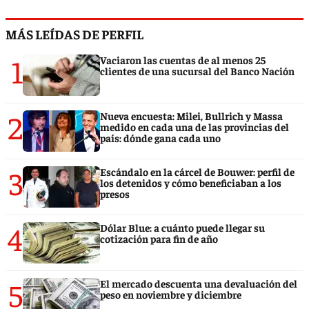
MÁS LEÍDAS DE PERFIL
1
Vaciaron las cuentas de al menos 25
clientes de una sucursal del Banco Nación
2
Nueva encuesta: Milei, Bullrich y Massa
medido en cada una de las provincias del
país: dónde gana cada uno
3
Escándalo en la cárcel de Bouwer: perfil de
los detenidos y cómo beneficiaban a los
presos
4
Dólar Blue: a cuánto puede llegar su
cotización para fin de año
5
El mercado descuenta una devaluación del
peso en noviembre y diciembre