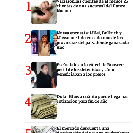
1
Vaciaron las cuentas de al menos 25
clientes de una sucursal del Banco
Nación
2
Nueva encuesta: Milei, Bullrich y
Massa medido en cada una de las
provincias del país: dónde gana cada
uno
3
Escándalo en la cárcel de Bouwer:
perfil de los detenidos y cómo
beneficiaban a los presos
4
Dólar Blue: a cuánto puede llegar su
cotización para fin de año
5
El mercado descuenta una
devaluación del peso en noviembre y