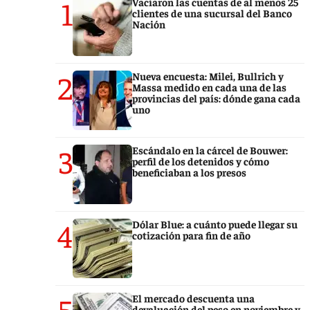
1
Vaciaron las cuentas de al menos 25
clientes de una sucursal del Banco
Nación
2
Nueva encuesta: Milei, Bullrich y
Massa medido en cada una de las
provincias del país: dónde gana cada
uno
3
Escándalo en la cárcel de Bouwer:
perfil de los detenidos y cómo
beneficiaban a los presos
4
Dólar Blue: a cuánto puede llegar su
cotización para fin de año
5
El mercado descuenta una
devaluación del peso en noviembre y