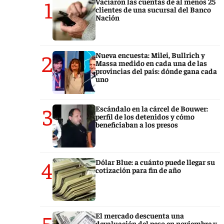
1
Vaciaron las cuentas de al menos 25
clientes de una sucursal del Banco
Nación
2
Nueva encuesta: Milei, Bullrich y
Massa medido en cada una de las
provincias del país: dónde gana cada
uno
3
Escándalo en la cárcel de Bouwer:
perfil de los detenidos y cómo
beneficiaban a los presos
4
Dólar Blue: a cuánto puede llegar su
cotización para fin de año
5
El mercado descuenta una
devaluación del peso en noviembre y