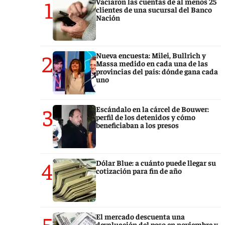
1
Vaciaron las cuentas de al menos 25
clientes de una sucursal del Banco
Nación
2
Nueva encuesta: Milei, Bullrich y
Massa medido en cada una de las
provincias del país: dónde gana cada
uno
3
Escándalo en la cárcel de Bouwer:
perfil de los detenidos y cómo
beneficiaban a los presos
4
Dólar Blue: a cuánto puede llegar su
cotización para fin de año
5
El mercado descuenta una
devaluación del peso en noviembre y