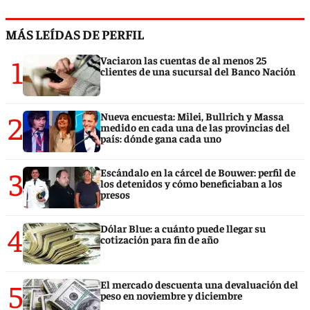
MÁS LEÍDAS DE PERFIL
1
Vaciaron las cuentas de al menos 25
clientes de una sucursal del Banco Nación
2
Nueva encuesta: Milei, Bullrich y Massa
medido en cada una de las provincias del
país: dónde gana cada uno
3
Escándalo en la cárcel de Bouwer: perfil de
los detenidos y cómo beneficiaban a los
presos
4
Dólar Blue: a cuánto puede llegar su
cotización para fin de año
5
El mercado descuenta una devaluación del
peso en noviembre y diciembre