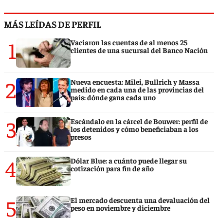
MÁS LEÍDAS DE PERFIL
1
Vaciaron las cuentas de al menos 25
clientes de una sucursal del Banco Nación
2
Nueva encuesta: Milei, Bullrich y Massa
medido en cada una de las provincias del
país: dónde gana cada uno
3
Escándalo en la cárcel de Bouwer: perfil de
los detenidos y cómo beneficiaban a los
presos
4
Dólar Blue: a cuánto puede llegar su
cotización para fin de año
5
El mercado descuenta una devaluación del
peso en noviembre y diciembre