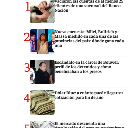
1
Vaciaron las cuentas de al menos 25
clientes de una sucursal del Banco
Nación
2
Nueva encuesta: Milei, Bullrich y
Massa medido en cada una de las
provincias del país: dónde gana cada
uno
3
Escándalo en la cárcel de Bouwer:
perfil de los detenidos y cómo
beneficiaban a los presos
4
Dólar Blue: a cuánto puede llegar su
cotización para fin de año
5
El mercado descuenta una
devaluación del peso en noviembre y