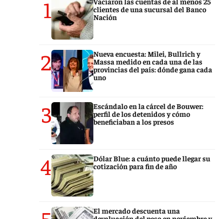
1
Vaciaron las cuentas de al menos 25
clientes de una sucursal del Banco
Nación
2
Nueva encuesta: Milei, Bullrich y
Massa medido en cada una de las
provincias del país: dónde gana cada
uno
3
Escándalo en la cárcel de Bouwer:
perfil de los detenidos y cómo
beneficiaban a los presos
4
Dólar Blue: a cuánto puede llegar su
cotización para fin de año
5
El mercado descuenta una
devaluación del peso en noviembre y