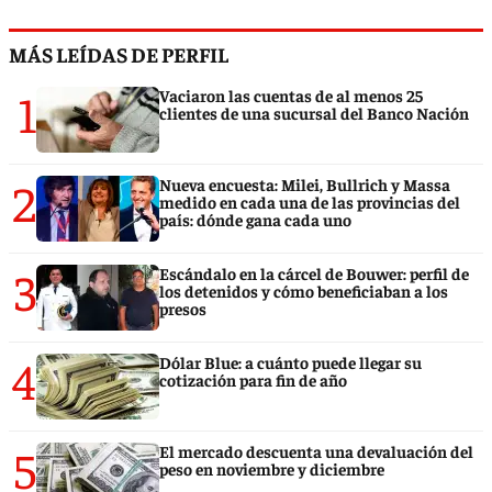
MÁS LEÍDAS DE PERFIL
1
Vaciaron las cuentas de al menos 25
clientes de una sucursal del Banco Nación
2
Nueva encuesta: Milei, Bullrich y Massa
medido en cada una de las provincias del
país: dónde gana cada uno
3
Escándalo en la cárcel de Bouwer: perfil de
los detenidos y cómo beneficiaban a los
presos
4
Dólar Blue: a cuánto puede llegar su
cotización para fin de año
5
El mercado descuenta una devaluación del
peso en noviembre y diciembre