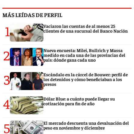
MÁS LEÍDAS DE PERFIL
1
Vaciaron las cuentas de al menos 25
clientes de una sucursal del Banco Nación
2
Nueva encuesta: Milei, Bullrich y Massa
medido en cada una de las provincias del
país: dónde gana cada uno
3
Escándalo en la cárcel de Bouwer: perfil de
los detenidos y cómo beneficiaban a los
presos
4
Dólar Blue: a cuánto puede llegar su
cotización para fin de año
5
El mercado descuenta una devaluación del
peso en noviembre y diciembre