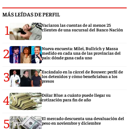
MÁS LEÍDAS DE PERFIL
1
Vaciaron las cuentas de al menos 25
clientes de una sucursal del Banco Nación
2
Nueva encuesta: Milei, Bullrich y Massa
medido en cada una de las provincias del
país: dónde gana cada uno
3
Escándalo en la cárcel de Bouwer: perfil de
los detenidos y cómo beneficiaban a los
presos
4
Dólar Blue: a cuánto puede llegar su
cotización para fin de año
5
El mercado descuenta una devaluación del
peso en noviembre y diciembre