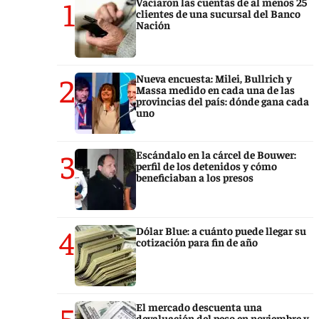
1
Vaciaron las cuentas de al menos 25
clientes de una sucursal del Banco
Nación
2
Nueva encuesta: Milei, Bullrich y
Massa medido en cada una de las
provincias del país: dónde gana cada
uno
3
Escándalo en la cárcel de Bouwer:
perfil de los detenidos y cómo
beneficiaban a los presos
4
Dólar Blue: a cuánto puede llegar su
cotización para fin de año
5
El mercado descuenta una
devaluación del peso en noviembre y