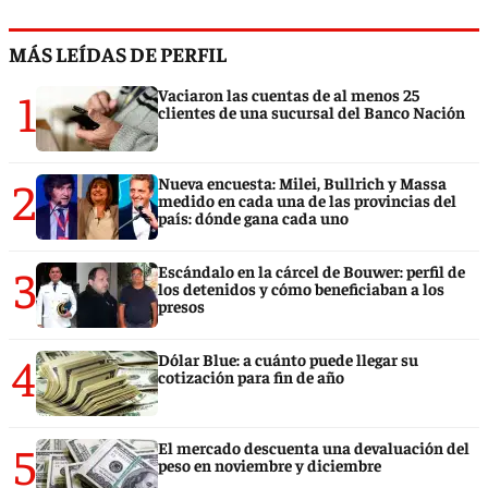
MÁS LEÍDAS DE PERFIL
1
Vaciaron las cuentas de al menos 25
clientes de una sucursal del Banco Nación
2
Nueva encuesta: Milei, Bullrich y Massa
medido en cada una de las provincias del
país: dónde gana cada uno
3
Escándalo en la cárcel de Bouwer: perfil de
los detenidos y cómo beneficiaban a los
presos
4
Dólar Blue: a cuánto puede llegar su
cotización para fin de año
5
El mercado descuenta una devaluación del
peso en noviembre y diciembre