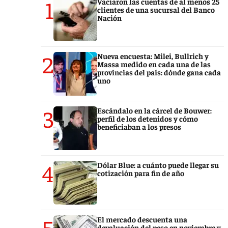
1
Vaciaron las cuentas de al menos 25
clientes de una sucursal del Banco
Nación
2
Nueva encuesta: Milei, Bullrich y
Massa medido en cada una de las
provincias del país: dónde gana cada
uno
3
Escándalo en la cárcel de Bouwer:
perfil de los detenidos y cómo
beneficiaban a los presos
4
Dólar Blue: a cuánto puede llegar su
cotización para fin de año
5
El mercado descuenta una
devaluación del peso en noviembre y