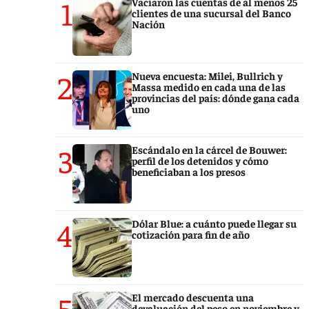
1
Vaciaron las cuentas de al menos 25
clientes de una sucursal del Banco
Nación
2
Nueva encuesta: Milei, Bullrich y
Massa medido en cada una de las
provincias del país: dónde gana cada
uno
3
Escándalo en la cárcel de Bouwer:
perfil de los detenidos y cómo
beneficiaban a los presos
4
Dólar Blue: a cuánto puede llegar su
cotización para fin de año
5
El mercado descuenta una
devaluación del peso en noviembre y