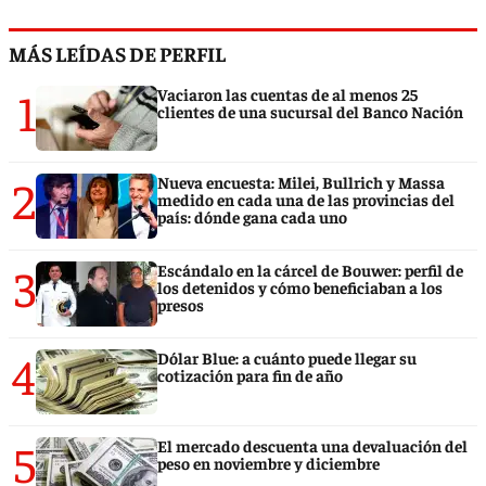
MÁS LEÍDAS DE PERFIL
1
Vaciaron las cuentas de al menos 25
clientes de una sucursal del Banco Nación
2
Nueva encuesta: Milei, Bullrich y Massa
medido en cada una de las provincias del
país: dónde gana cada uno
3
Escándalo en la cárcel de Bouwer: perfil de
los detenidos y cómo beneficiaban a los
presos
4
Dólar Blue: a cuánto puede llegar su
cotización para fin de año
5
El mercado descuenta una devaluación del
peso en noviembre y diciembre