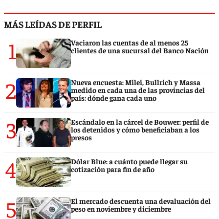
MÁS LEÍDAS DE PERFIL
1
Vaciaron las cuentas de al menos 25
clientes de una sucursal del Banco Nación
2
Nueva encuesta: Milei, Bullrich y Massa
medido en cada una de las provincias del
país: dónde gana cada uno
3
Escándalo en la cárcel de Bouwer: perfil de
los detenidos y cómo beneficiaban a los
presos
4
Dólar Blue: a cuánto puede llegar su
cotización para fin de año
5
El mercado descuenta una devaluación del
peso en noviembre y diciembre