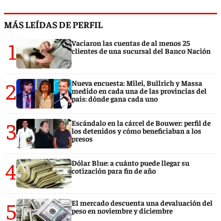
MÁS LEÍDAS DE PERFIL
1
Vaciaron las cuentas de al menos 25
clientes de una sucursal del Banco Nación
2
Nueva encuesta: Milei, Bullrich y Massa
medido en cada una de las provincias del
país: dónde gana cada uno
3
Escándalo en la cárcel de Bouwer: perfil de
los detenidos y cómo beneficiaban a los
presos
4
Dólar Blue: a cuánto puede llegar su
cotización para fin de año
5
El mercado descuenta una devaluación del
peso en noviembre y diciembre