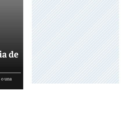
ia de
s o una