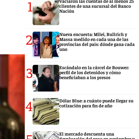
1
Vaciaron las cuentas de al menos 25
clientes de una sucursal del Banco
Nación
2
Nueva encuesta: Milei, Bullrich y
Massa medido en cada una de las
provincias del país: dónde gana cada
uno
3
Escándalo en la cárcel de Bouwer:
perfil de los detenidos y cómo
beneficiaban a los presos
4
Dólar Blue: a cuánto puede llegar su
cotización para fin de año
5
El mercado descuenta una
devaluación del peso en noviembre y