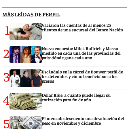
MÁS LEÍDAS DE PERFIL
1
Vaciaron las cuentas de al menos 25
clientes de una sucursal del Banco Nación
2
Nueva encuesta: Milei, Bullrich y Massa
medido en cada una de las provincias del
país: dónde gana cada uno
3
Escándalo en la cárcel de Bouwer: perfil de
los detenidos y cómo beneficiaban a los
presos
4
Dólar Blue: a cuánto puede llegar su
cotización para fin de año
5
El mercado descuenta una devaluación del
peso en noviembre y diciembre