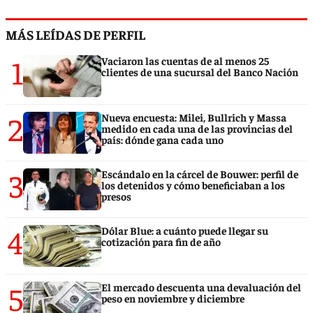
MÁS LEÍDAS DE PERFIL
1
Vaciaron las cuentas de al menos 25
clientes de una sucursal del Banco Nación
2
Nueva encuesta: Milei, Bullrich y Massa
medido en cada una de las provincias del
país: dónde gana cada uno
3
Escándalo en la cárcel de Bouwer: perfil de
los detenidos y cómo beneficiaban a los
presos
4
Dólar Blue: a cuánto puede llegar su
cotización para fin de año
5
El mercado descuenta una devaluación del
peso en noviembre y diciembre