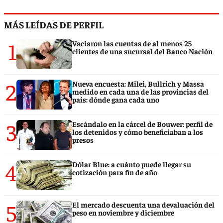
MÁS LEÍDAS DE PERFIL
1
Vaciaron las cuentas de al menos 25
clientes de una sucursal del Banco Nación
2
Nueva encuesta: Milei, Bullrich y Massa
medido en cada una de las provincias del
país: dónde gana cada uno
3
Escándalo en la cárcel de Bouwer: perfil de
los detenidos y cómo beneficiaban a los
presos
4
Dólar Blue: a cuánto puede llegar su
cotización para fin de año
5
El mercado descuenta una devaluación del
peso en noviembre y diciembre