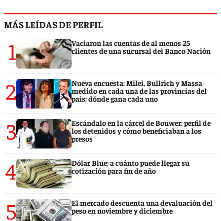
MÁS LEÍDAS DE PERFIL
1
Vaciaron las cuentas de al menos 25
clientes de una sucursal del Banco Nación
2
Nueva encuesta: Milei, Bullrich y Massa
medido en cada una de las provincias del
país: dónde gana cada uno
3
Escándalo en la cárcel de Bouwer: perfil de
los detenidos y cómo beneficiaban a los
presos
4
Dólar Blue: a cuánto puede llegar su
cotización para fin de año
5
El mercado descuenta una devaluación del
peso en noviembre y diciembre