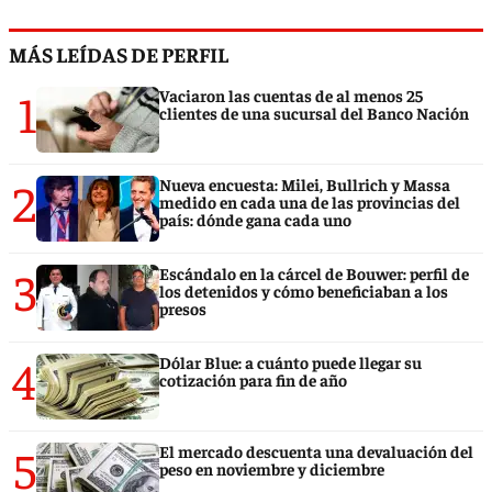
MÁS LEÍDAS DE PERFIL
1
Vaciaron las cuentas de al menos 25
clientes de una sucursal del Banco Nación
2
Nueva encuesta: Milei, Bullrich y Massa
medido en cada una de las provincias del
país: dónde gana cada uno
3
Escándalo en la cárcel de Bouwer: perfil de
los detenidos y cómo beneficiaban a los
presos
4
Dólar Blue: a cuánto puede llegar su
cotización para fin de año
5
El mercado descuenta una devaluación del
peso en noviembre y diciembre