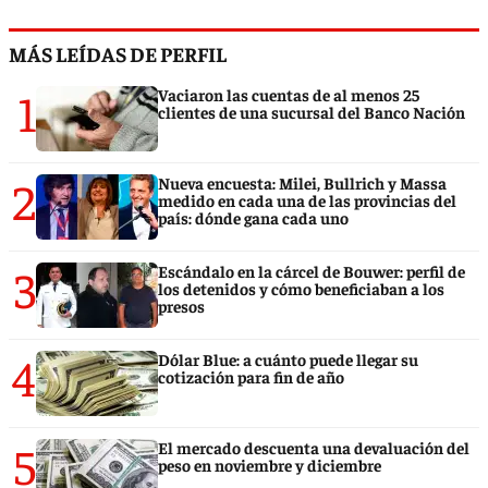
MÁS LEÍDAS DE PERFIL
1
Vaciaron las cuentas de al menos 25
clientes de una sucursal del Banco Nación
2
Nueva encuesta: Milei, Bullrich y Massa
medido en cada una de las provincias del
país: dónde gana cada uno
3
Escándalo en la cárcel de Bouwer: perfil de
los detenidos y cómo beneficiaban a los
presos
4
Dólar Blue: a cuánto puede llegar su
cotización para fin de año
5
El mercado descuenta una devaluación del
peso en noviembre y diciembre