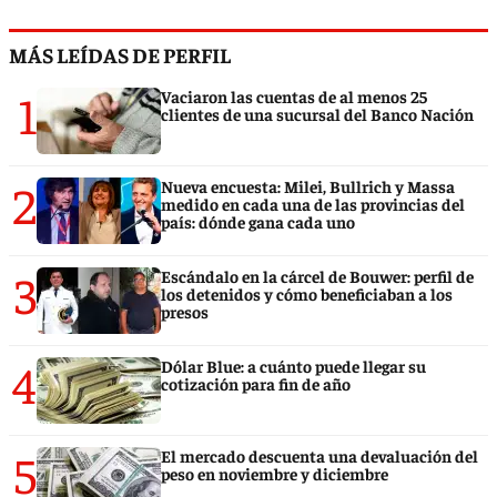
MÁS LEÍDAS DE PERFIL
1
Vaciaron las cuentas de al menos 25
clientes de una sucursal del Banco Nación
2
Nueva encuesta: Milei, Bullrich y Massa
medido en cada una de las provincias del
país: dónde gana cada uno
3
Escándalo en la cárcel de Bouwer: perfil de
los detenidos y cómo beneficiaban a los
presos
4
Dólar Blue: a cuánto puede llegar su
cotización para fin de año
5
El mercado descuenta una devaluación del
peso en noviembre y diciembre