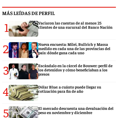
MÁS LEÍDAS DE PERFIL
1
Vaciaron las cuentas de al menos 25
clientes de una sucursal del Banco Nación
2
Nueva encuesta: Milei, Bullrich y Massa
medido en cada una de las provincias del
país: dónde gana cada uno
3
Escándalo en la cárcel de Bouwer: perfil de
los detenidos y cómo beneficiaban a los
presos
4
Dólar Blue: a cuánto puede llegar su
cotización para fin de año
5
El mercado descuenta una devaluación del
peso en noviembre y diciembre