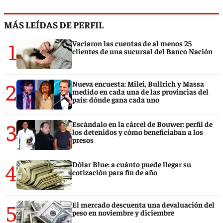
MÁS LEÍDAS DE PERFIL
1
Vaciaron las cuentas de al menos 25
clientes de una sucursal del Banco Nación
2
Nueva encuesta: Milei, Bullrich y Massa
medido en cada una de las provincias del
país: dónde gana cada uno
3
Escándalo en la cárcel de Bouwer: perfil de
los detenidos y cómo beneficiaban a los
presos
4
Dólar Blue: a cuánto puede llegar su
cotización para fin de año
5
El mercado descuenta una devaluación del
peso en noviembre y diciembre