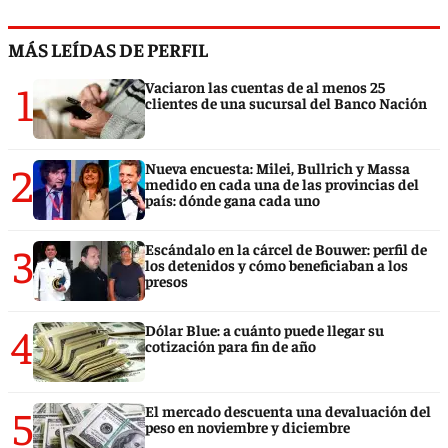
MÁS LEÍDAS DE PERFIL
1
Vaciaron las cuentas de al menos 25
clientes de una sucursal del Banco Nación
2
Nueva encuesta: Milei, Bullrich y Massa
medido en cada una de las provincias del
país: dónde gana cada uno
3
Escándalo en la cárcel de Bouwer: perfil de
los detenidos y cómo beneficiaban a los
presos
4
Dólar Blue: a cuánto puede llegar su
cotización para fin de año
5
El mercado descuenta una devaluación del
peso en noviembre y diciembre