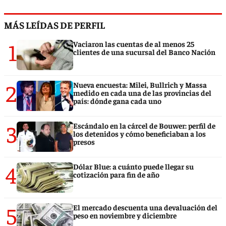
MÁS LEÍDAS DE PERFIL
1
Vaciaron las cuentas de al menos 25
clientes de una sucursal del Banco Nación
2
Nueva encuesta: Milei, Bullrich y Massa
medido en cada una de las provincias del
país: dónde gana cada uno
3
Escándalo en la cárcel de Bouwer: perfil de
los detenidos y cómo beneficiaban a los
presos
4
Dólar Blue: a cuánto puede llegar su
cotización para fin de año
5
El mercado descuenta una devaluación del
peso en noviembre y diciembre