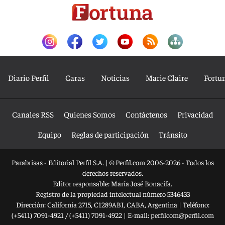
Diario Perfil
Caras
Noticias
Marie Claire
Fortu
Canales RSS
Quienes Somos
Contáctenos
Privacidad
Equipo
Reglas de participación
Tránsito
Parabrisas - Editorial Perfil S.A.
| © Perfil.com 2006-2026 - Todos los
derechos reservados.
Editor responsable: María José Bonacifa.
Registro de la propiedad intelectual número 5346433
Dirección:
California 2715
,
C1289ABI
,
CABA, Argentina
| Teléfono:
(+5411) 7091-4921
/
(+5411) 7091-4922
| E-mail:
perfilcom@perfil.com