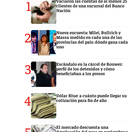
1
Vaciaron las cuentas de al menos 25
clientes de una sucursal del Banco
Nación
2
Nueva encuesta: Milei, Bullrich y
Massa medido en cada una de las
provincias del país: dónde gana cada
uno
3
Escándalo en la cárcel de Bouwer:
perfil de los detenidos y cómo
beneficiaban a los presos
4
Dólar Blue: a cuánto puede llegar su
cotización para fin de año
5
El mercado descuenta una
devaluación del peso en noviembre y