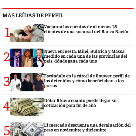
MÁS LEÍDAS DE PERFIL
1
Vaciaron las cuentas de al menos 25
clientes de una sucursal del Banco Nación
2
Nueva encuesta: Milei, Bullrich y Massa
medido en cada una de las provincias del
país: dónde gana cada uno
3
Escándalo en la cárcel de Bouwer: perfil de
los detenidos y cómo beneficiaban a los
presos
4
Dólar Blue: a cuánto puede llegar su
cotización para fin de año
5
El mercado descuenta una devaluación del
peso en noviembre y diciembre