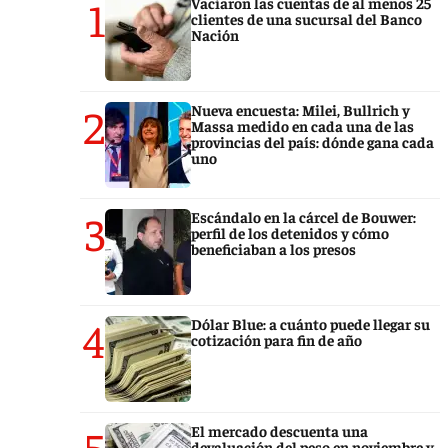
1
Vaciaron las cuentas de al menos 25
clientes de una sucursal del Banco
Nación
2
Nueva encuesta: Milei, Bullrich y
Massa medido en cada una de las
provincias del país: dónde gana cada
uno
3
Escándalo en la cárcel de Bouwer:
perfil de los detenidos y cómo
beneficiaban a los presos
4
Dólar Blue: a cuánto puede llegar su
cotización para fin de año
5
El mercado descuenta una
devaluación del peso en noviembre y