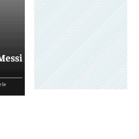
 Messi
e le