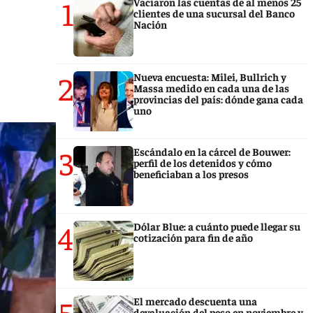
1
Vaciaron las cuentas de al menos 25
clientes de una sucursal del Banco
Nación
2
Nueva encuesta: Milei, Bullrich y
Massa medido en cada una de las
provincias del país: dónde gana cada
uno
3
Escándalo en la cárcel de Bouwer:
perfil de los detenidos y cómo
beneficiaban a los presos
4
Dólar Blue: a cuánto puede llegar su
cotización para fin de año
5
El mercado descuenta una
devaluación del peso en noviembre y