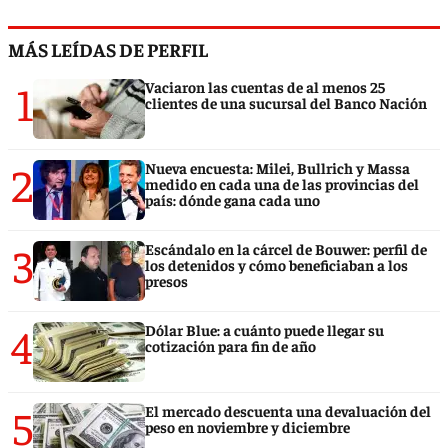
MÁS LEÍDAS DE PERFIL
1
Vaciaron las cuentas de al menos 25
clientes de una sucursal del Banco Nación
2
Nueva encuesta: Milei, Bullrich y Massa
medido en cada una de las provincias del
país: dónde gana cada uno
3
Escándalo en la cárcel de Bouwer: perfil de
los detenidos y cómo beneficiaban a los
presos
4
Dólar Blue: a cuánto puede llegar su
cotización para fin de año
5
El mercado descuenta una devaluación del
peso en noviembre y diciembre