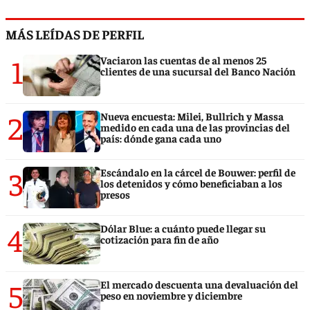
MÁS LEÍDAS DE PERFIL
1
Vaciaron las cuentas de al menos 25
clientes de una sucursal del Banco Nación
2
Nueva encuesta: Milei, Bullrich y Massa
medido en cada una de las provincias del
país: dónde gana cada uno
3
Escándalo en la cárcel de Bouwer: perfil de
los detenidos y cómo beneficiaban a los
presos
4
Dólar Blue: a cuánto puede llegar su
cotización para fin de año
5
El mercado descuenta una devaluación del
peso en noviembre y diciembre