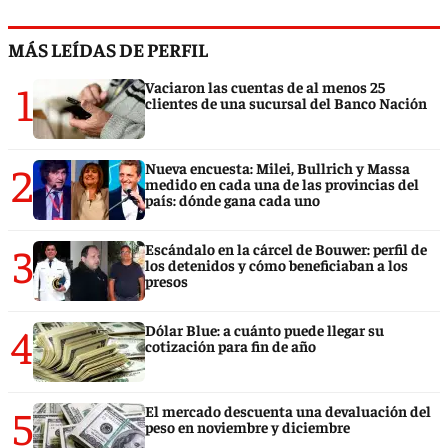
MÁS LEÍDAS DE PERFIL
1
Vaciaron las cuentas de al menos 25
clientes de una sucursal del Banco Nación
2
Nueva encuesta: Milei, Bullrich y Massa
medido en cada una de las provincias del
país: dónde gana cada uno
3
Escándalo en la cárcel de Bouwer: perfil de
los detenidos y cómo beneficiaban a los
presos
4
Dólar Blue: a cuánto puede llegar su
cotización para fin de año
5
El mercado descuenta una devaluación del
peso en noviembre y diciembre