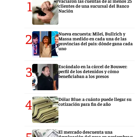
1
Vaciaron las cuentas de al menos 25
clientes de una sucursal del Banco
Nación
2
Nueva encuesta: Milei, Bullrich y
Massa medido en cada una de las
provincias del país: dónde gana cada
uno
3
Escándalo en la cárcel de Bouwer:
perfil de los detenidos y cómo
beneficiaban a los presos
4
Dólar Blue: a cuánto puede llegar su
cotización para fin de año
5
El mercado descuenta una
devaluación del peso en noviembre y