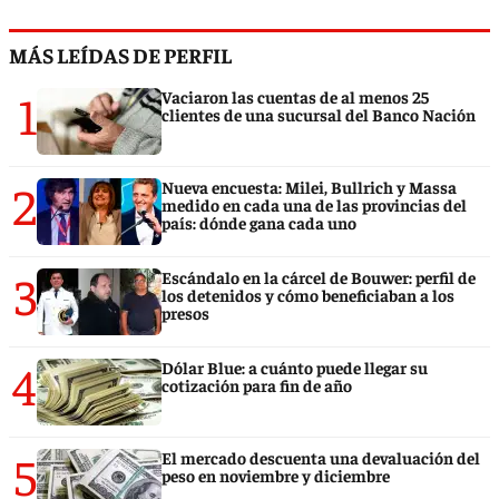
MÁS LEÍDAS DE PERFIL
1
Vaciaron las cuentas de al menos 25
clientes de una sucursal del Banco Nación
2
Nueva encuesta: Milei, Bullrich y Massa
medido en cada una de las provincias del
país: dónde gana cada uno
3
Escándalo en la cárcel de Bouwer: perfil de
los detenidos y cómo beneficiaban a los
presos
4
Dólar Blue: a cuánto puede llegar su
cotización para fin de año
5
El mercado descuenta una devaluación del
peso en noviembre y diciembre