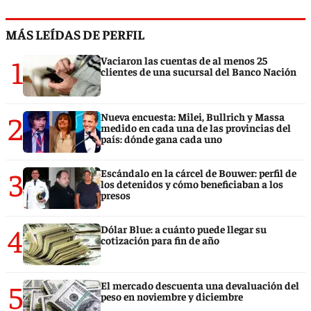
MÁS LEÍDAS DE PERFIL
1
Vaciaron las cuentas de al menos 25
clientes de una sucursal del Banco Nación
2
Nueva encuesta: Milei, Bullrich y Massa
medido en cada una de las provincias del
país: dónde gana cada uno
3
Escándalo en la cárcel de Bouwer: perfil de
los detenidos y cómo beneficiaban a los
presos
4
Dólar Blue: a cuánto puede llegar su
cotización para fin de año
5
El mercado descuenta una devaluación del
peso en noviembre y diciembre